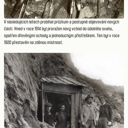
V následujících letech probíhal průzkum a postupné objevování nových
částí. Hned v roce 1914 byl proražen nový vchod do údolního svahu,
opatřen dřevěnými schody a jednoduchým přístřeškem. Ten byl v roce
1920 přestavěn na zděnou místnost.