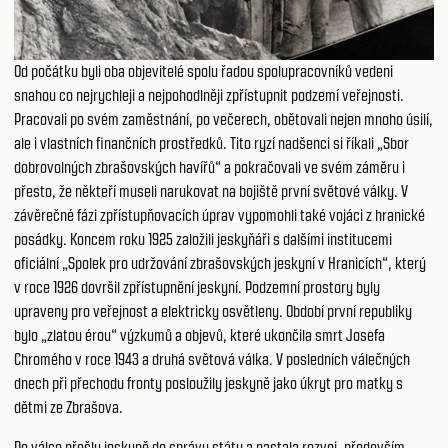
Od počátku byli oba objevitelé spolu řadou spolupracovníků vedeni
snahou co nejrychleji a nejpohodlněji zpřístupnit podzemí veřejnosti.
Pracovali po svém zaměstnání, po večerech, obětovali nejen mnoho úsilí,
ale i vlastních finančních prostředků. Tito ryzí nadšenci si říkali „Sbor
dobrovolných zbrašovských havířů“ a pokračovali ve svém záměru i
přesto, že někteří museli narukovat na bojiště první světové války. V
závěrečné fázi zpřístupňovacích úprav vypomohli také vojáci z hranické
posádky. Koncem roku 1925 založili jeskyňáři s dalšími institucemi
oficiální „Spolek pro udržování zbrašovských jeskyní v Hranicích“, který
v roce 1926 dovršil zpřístupnění jeskyní. Podzemní prostory byly
upraveny pro veřejnost a elektricky osvětleny. Období první republiky
bylo „zlatou érou“ výzkumů a objevů, které ukončila smrt Josefa
Chromého v roce 1943 a druhá světová válka. V posledních válečných
dnech při přechodu fronty posloužily jeskyně jako úkryt pro matky s
dětmi ze Zbrašova.
Po válce přešly jeskyně do správy státu a nastala rozvoj, především