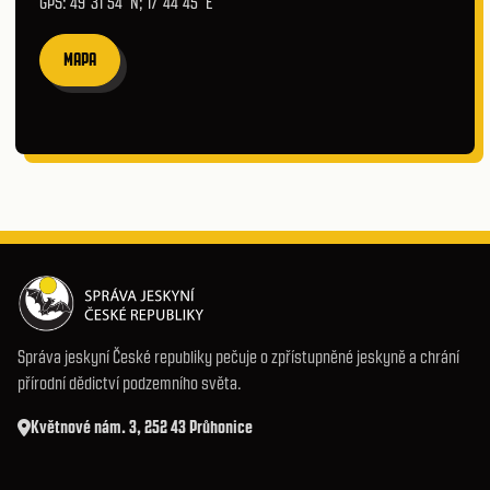
GPS: 49°31′54″N; 17°44′45″E
MAPA
Správa jeskyní České republiky pečuje o zpřístupněné jeskyně a chrání
přírodní dědictví podzemního světa.
Květnové nám. 3, 252 43 Průhonice