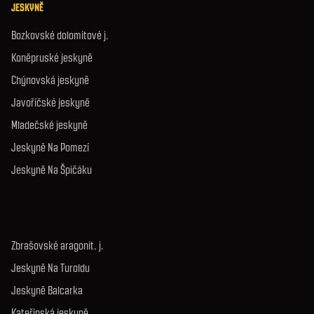
JESKYNĚ
Bozkovské dolomitové j.
Koněpruské jeskyně
Chýnovská jeskyně
Javoříčské jeskyně
Mladečské jeskyně
Jeskyně Na Pomezí
Jeskyně Na Špičáku
Zbrašovské aragonit. j.
Jeskyně Na Turoldu
Jeskyně Balcarka
Kateřinská jeskyně