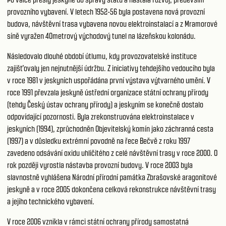
provozního vybavení. V letech 1952-56 byla postavena nová provozní
budova, návštěvní trasa vybavena novou elektroinstalací a z Mramorové
síně vyražen 40metrový východový tunel na lázeňskou kolonádu.
Následovalo dlouhé období útlumu, kdy provozovatelské instituce
zajišťovaly jen nejnutnější údržbu. Z iniciativy tehdejšího vedoucího byla
v roce 1981 v jeskyních uspořádána první výstava výtvarného umění. V
roce 1991 převzala jeskyně ústřední organizace státní ochrany přírody
(tehdy Český ústav ochrany přírody) a jeskyním se konečně dostalo
odpovídající pozornosti. Byla zrekonstruována elektroinstalace v
jeskyních (1994), zprůchodněn Objevitelský komín jako záchranná cesta
(1997) a v důsledku extrémní povodně na řece Bečvě z roku 1997
zavedeno odsávání oxidu uhličitého z celé návštěvní trasy v roce 2000. O
rok později vyrostla nástavba provozní budovy. V roce 2003 byla
slavnostně vyhlášena Národní přírodní památka Zbrašovské aragonitové
jeskyně a v roce 2005 dokončena celková rekonstrukce návštěvní trasy
a jejího technického vybavení.
V roce 2006 vznikla v rámci státní ochrany přírody samostatná