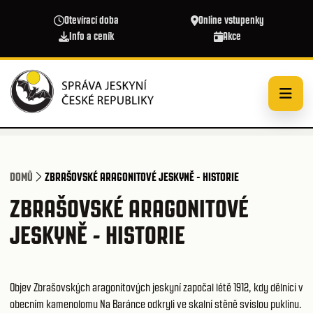
Přejít k hlavnímu obsahu
Otevírací doba
Online vstupenky
Info a ceník
Akce
DOMŮ
ZBRAŠOVSKÉ ARAGONITOVÉ JESKYNĚ - HISTORIE
ZBRAŠOVSKÉ ARAGONITOVÉ
JESKYNĚ - HISTORIE
Objev Zbrašovských aragonitových jeskyní započal létě 1912, kdy dělníci v
obecním kamenolomu Na Baránce odkryli ve skalní stěně svislou puklinu.