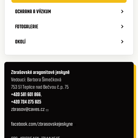
OCHRANA A VÝZKUM
FOTOGALERIE
OKOLÍ
Zbrašovské aragonitové jeskyně
Vedoucí: Barbora Šimečková
753 51 Teplice nad Bečvou č.p. 75
+420 581 601 866
,
+420 724 275 825
zbrasov@caves.cz
facebook.com/zbrasovskejeskyne