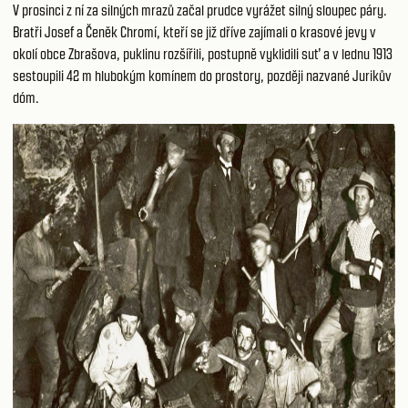
V prosinci z ní za silných mrazů začal prudce vyrážet silný sloupec páry.
Bratři Josef a Čeněk Chromí, kteří se již dříve zajímali o krasové jevy v
okolí obce Zbrašova, puklinu rozšířili, postupně vyklidili suť a v lednu 1913
sestoupili 42 m hlubokým komínem do prostory, později nazvané Jurikův
dóm.