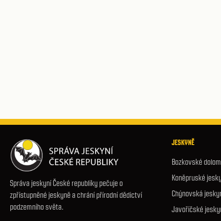
JESKYNĚ
Bozkovské dolomi
Koněpruské jesk
Správa jeskyní České republiky pečuje o
Chýnovská jesky
zpřístupněné jeskyně a chrání přírodní dědictví
podzemního světa.
Javoříčské jesky