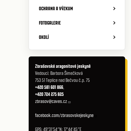
OCHRANA A VÝZKUM
FOTOGALERIE
OKOLÍ
Zbrašovské aragonitové jeskyně
Vedoucí: Barbora Šimečková
753 51 Teplice nad Bečvou č.p. 75
+420 581 601 866
,
+420 724 275 825
zbrasov@caves.cz
facebook.com/zbrasovskejeskyne
GPS: 49°31′54″N; 17°44′45″E