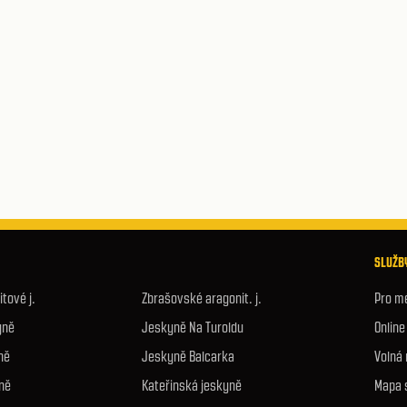
SLUŽBY
tové j.
Zbrašovské aragonit. j.
Pro m
yně
Jeskyně Na Turoldu
Onlin
ně
Jeskyně Balcarka
Volná
ně
Kateřinská jeskyně
Mapa 