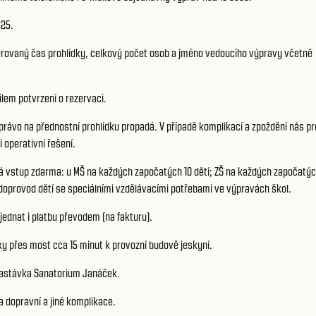
825.
erovaný čas prohlídky, celkový počet osob a jméno vedoucího výpravy včetně
em potvrzení o rezervaci.
rávo na přednostní prohlídku propadá. V případě komplikací a zpoždění nás p
 operativní řešení.
 vstup zdarma: u MŠ na každých započatých 10 dětí; ZŠ na každých započatýc
doprovod dětí se speciálními vzdělávacími potřebami ve výpravách škol.
ednat i platbu převodem (na fakturu).
šky přes most cca 15 minut k provozní budově jeskyní.
, zastávka Sanatorium Janáček.
 dopravní a jiné komplikace.