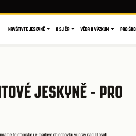
NAVŠTIVTE JESKYNĚ
O SJ ČR
VĚDA A VÝZKUM
PRO ŠKO
TOVÉ JESKYNĚ - PRO
ímáme telefonické i e-mailové objednávky výprav nad 10 osob.