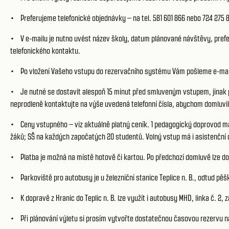
• Preferujeme telefonické objednávky – na tel. 581 601 866 nebo 724 275 
• V e-mailu je nutno uvést název školy, datum plánované návštěvy, pref
telefonického kontaktu.
• Po vložení Vašeho vstupu do rezervačního systému Vám pošleme e-mail
• Je nutné se dostavit alespoň 15 minut před smluveným vstupem, jinak p
neprodleně kontaktujte na výše uvedená telefonní čísla, abychom domluvili
• Ceny vstupného – viz aktuálně platný ceník. 1 pedagogický doprovod má
žáků; SŠ na každých započatých 20 studentů. Volný vstup má i asistenční 
• Platba je možná na místě hotově či kartou. Po předchozí domluvě lze doj
• Parkoviště pro autobusy je u železniční stanice Teplice n. B., odtud pě
• K dopravě z Hranic do Teplic n. B. lze využít i autobusy MHD, linka č. 2
• Při plánování výletu si prosím vytvořte dostatečnou časovou rezervu na