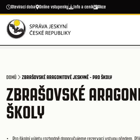
Přejít k hlavnímu obsahu
Otevírací doba
Online vstupenky
Info a ceník
Akce
DOMŮ
ZBRAŠOVSKÉ ARAGONITOVÉ JESKYNĚ - PRO ŠKOLY
ZBRAŠOVSKÉ ARAGONI
ŠKOLY
• Pro školní výlety rozhodně doporučujeme rezervaci vstupu předem. Přij