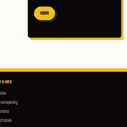
MAPA
 A INFO
édia
e vstupenky
 místa
stránek