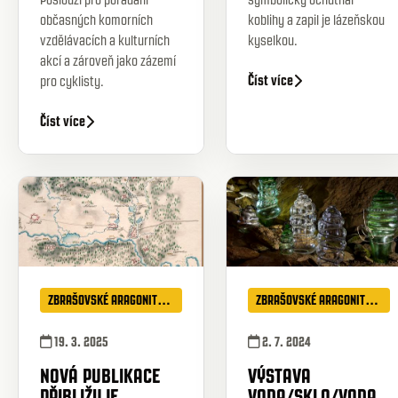
občasných komorních
koblihy a zapil je lázeňskou
vzdělávacích a kulturních
kyselkou.
akcí a zároveň jako zázemí
Číst více
pro cyklisty.
Číst více
ZBRAŠOVSKÉ ARAGONITOVÉ JESKYNĚ
ZBRAŠOVSKÉ ARAGONITOVÉ JESKYNĚ
19. 3. 2025
2. 7. 2024
NOVÁ PUBLIKACE
VÝSTAVA
PŘIBLIŽUJE
VODA/SKLO/VODA