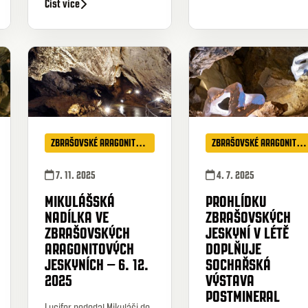
Číst více
ZBRAŠOVSKÉ ARAGONITOVÉ JESKYNĚ
ZBRAŠOVSKÉ ARAGONITOVÉ JESKYNĚ
7. 11. 2025
4. 7. 2025
MIKULÁŠSKÁ
PROHLÍDKU
NADÍLKA VE
ZBRAŠOVSKÝCH
ZBRAŠOVSKÝCH
JESKYNÍ V LÉTĚ
ARAGONITOVÝCH
DOPLŇUJE
JESKYNÍCH – 6. 12.
SOCHAŘSKÁ
2025
VÝSTAVA
POSTMINERAL
Lucifer nedodal Mikuláši do