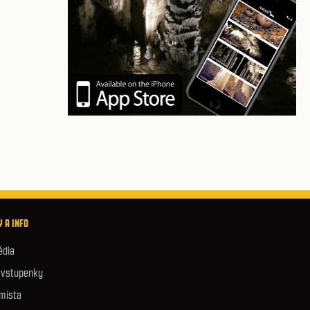
 A INFO
édia
e vstupenky
 místa