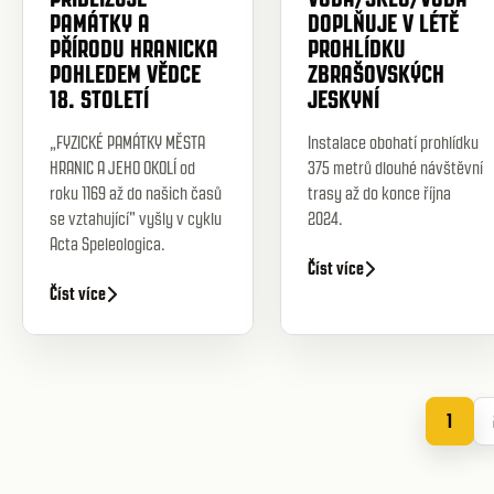
PAMÁTKY A
DOPLŇUJE V LÉTĚ
PŘÍRODU HRANICKA
PROHLÍDKU
POHLEDEM VĚDCE
ZBRAŠOVSKÝCH
18. STOLETÍ
JESKYNÍ
„FYZICKÉ PAMÁTKY MĚSTA
Instalace obohatí prohlídku
HRANIC A JEHO OKOLÍ od
375 metrů dlouhé návštěvní
roku 1169 až do našich časů
trasy až do konce října
se vztahující" vyšly v cyklu
2024.
Acta Speleologica.
Číst více
Číst více
1