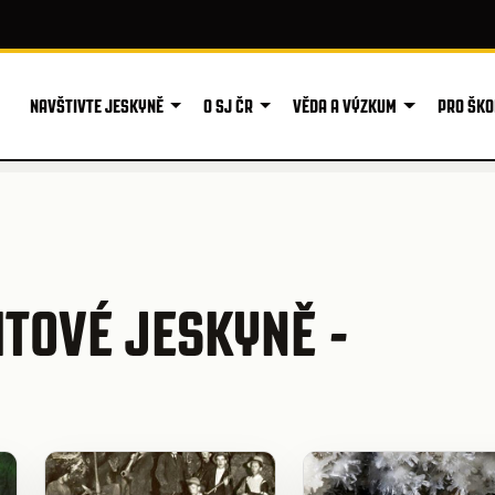
NAVŠTIVTE JESKYNĚ
O SJ ČR
VĚDA A VÝZKUM
PRO ŠKO
TOVÉ JESKYNĚ -