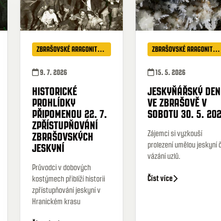
ZBRAŠOVSKÉ ARAGONITOVÉ JESKYNĚ
ZBRAŠOVSKÉ ARAGONITOVÉ JESKYNĚ
9. 7. 2026
15. 5. 2026
HISTORICKÉ
JESKYŇÁŘSKÝ DEN
PROHLÍDKY
VE ZBRAŠOVĚ V
PŘIPOMENOU 22. 7.
SOBOTU 30. 5. 20
ZPŘÍSTUPŇOVÁNÍ
Zájemci si vyzkouší
ZBRAŠOVSKÝCH
prolezení umělou jeskyní č
JESKYNÍ
vázání uzlů.
Průvodci v dobových
Číst více
kostýmech přiblíží historii
zpřístupňování jeskyní v
Hranickém krasu