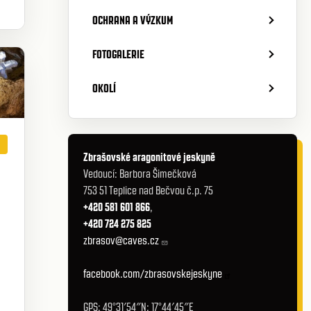
OCHRANA A VÝZKUM
FOTOGALERIE
OKOLÍ
Zbrašovské aragonitové jeskyně
Vedoucí: Barbora Šimečková
753 51 Teplice nad Bečvou č.p. 75
+420 581 601 866
,
+420 724 275 825
zbrasov@caves.cz
facebook.com/zbrasovskejeskyne
GPS: 49°31′54″N; 17°44′45″E