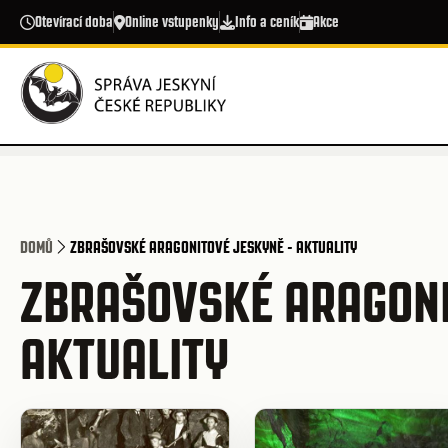
Přejít k hlavnímu obsahu
Otevírací doba
Online vstupenky
Info a ceník
Akce
DOMŮ
ZBRAŠOVSKÉ ARAGONITOVÉ JESKYNĚ - AKTUALITY
ZBRAŠOVSKÉ ARAGONI
AKTUALITY