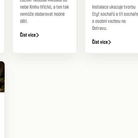
nebe Knihu hříchů, a ten tak
Instalace ukazuje tvorbu
nemůže obdarovat hodné
čtyř sochařů a tří sochař
děti.
s osobní vazbou na
Ostravu.
Číst více
Číst více