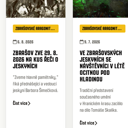
ZBRAŠOVSKÉ ARAGONITOVÉ JESKYNĚ
ZBRAŠOVSKÉ ARAGONITOVÉ JESKYNĚ
6. 8. 2026
9. 7. 2026
ZBRAŠOV ZVE 29. 8.
VE ZBRAŠOVSKÝCH
2026 NA KUS ŘEČI O
JESKYNÍCH SE
JESKYNÍCH
NÁVŠTĚVNÍCI V LÉTĚ
OCITNOU POD
"Zveme hlavně pamětníky,"
HLADINOU
říká přednášející a vedoucí
jeskyní Barbora Šimečková.
Tradiční představení
současného umění
Číst více
v Hranickém krasu zacílilo
na dílo Tomáše Skalíka.
Číst více