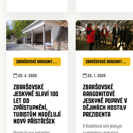
ZBRAŠOVSKÉ ARAGONITOVÉ JESKYNĚ
ZBRAŠOVSKÉ ARAGONITOVÉ JESKYNĚ
20. 4. 2026
22. 1. 2026
ZBRAŠOVSKÉ
ZBRAŠOVSKÉ
JESKYNĚ SLAVÍ 100
ARAGONITOVÉ
LET OD
JESKYNĚ POPRVÉ V
ZPŘÍSTUPNĚNÍ,
DĚJINÁCH HOSTILY
TURISTŮM NADĚLUJÍ
PREZIDENTA
NOVÝ PŘÍSTŘEŠEK
V Koblihové síní jeskyní
Poslouží pro pořádání
symbolicky ochutnal