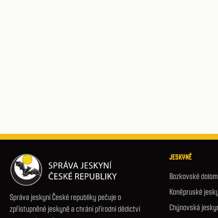
JESKYNĚ
Bozkovské dolomi
Koněpruské jesk
Správa jeskyní České republiky pečuje o
Chýnovská jesky
zpřístupněné jeskyně a chrání přírodní dědictví