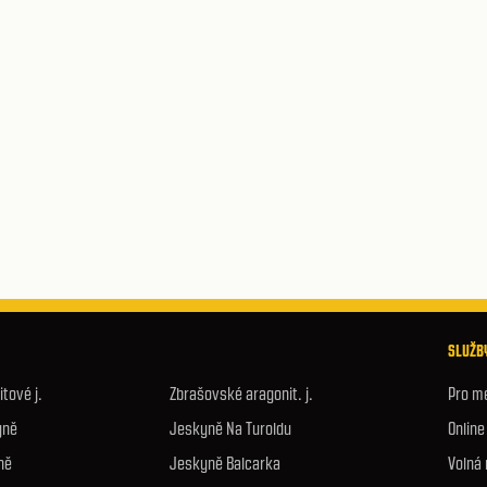
SLUŽBY
tové j.
Zbrašovské aragonit. j.
Pro m
yně
Jeskyně Na Turoldu
Onlin
ně
Jeskyně Balcarka
Volná